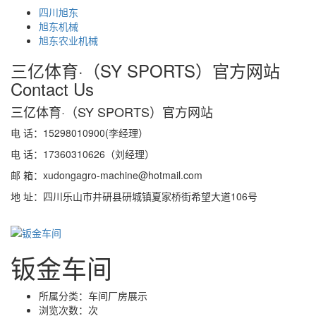
四川旭东
旭东机械
旭东农业机械
三亿体育·（SY SPORTS）官方网站
Contact Us
三亿体育·（SY SPORTS）官方网站
电 话：15298010900(李经理）
电 话：17360310626（刘经理）
邮 箱：xudongagro-machine@hotmail.com
地 址：四川乐山市井研县研城镇夏家桥街希望大道106号
钣金车间
所属分类：
车间厂房展示
浏览次数：
次