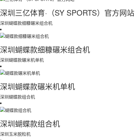
深圳三亿体育·（SY SPORTS）官方网站
深圳蝴蝶款细糠碾米组合机
深圳蝴蝶款细糠碾米组合机
深圳蝴蝶款碾米机单机
深圳蝴蝶款碾米机单机
深圳蝴蝶款组合机
深圳蝴蝶款组合机
深圳玉米脱粒机