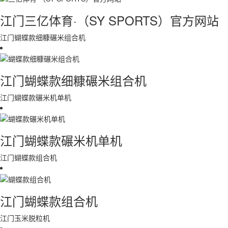
江门三亿体育·（SY SPORTS）官方网站
江门蝴蝶款细糠碾米组合机
江门蝴蝶款细糠碾米组合机
江门蝴蝶款碾米机单机
江门蝴蝶款碾米机单机
江门蝴蝶款组合机
江门蝴蝶款组合机
江门玉米脱粒机