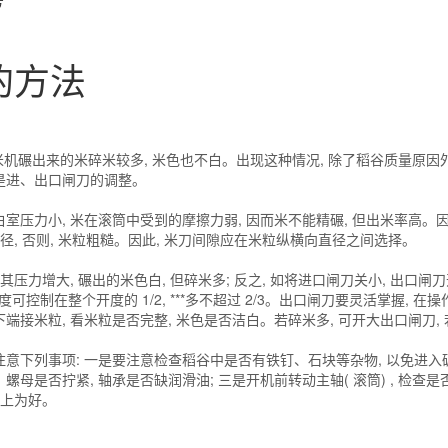
的方法
碾出来的米碎米较多, 米色也不白。出现这种情况, 除了稻谷质量原因
是进、出口闸刀的调整。
室压力小, 米在滚筒中受到的摩擦力弱, 因而米不能精碾, 但出米率高。
直径, 否则, 米粒粗糙。因此, 米刀间隙应在米粒纵横向直径之间选择。
压力增大, 碾出的米色白, 但碎米多; 反之, 如将进口闸刀关小, 出口闸刀
在整个开度的 1/2, ***多不超过 2/3。出口闸刀要灵活掌握, 在
端接米粒, 看米粒是否完整, 米色是否洁白。若碎米多, 可开大出口闸刀,
意下列事项: 一是要注意检查稻谷中是否有铁钉、石块等杂物, 以免进入
母是否拧紧, 轴承是否缺润滑油; 三是开机前转动主轴( 滚筒) , 检查是
罩上为好。