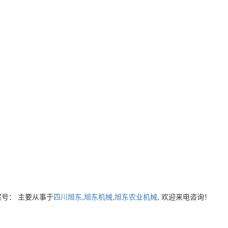
备案号：
主要从事于
四川旭东
,
旭东机械
,
旭东农业机械
, 欢迎来电咨询！