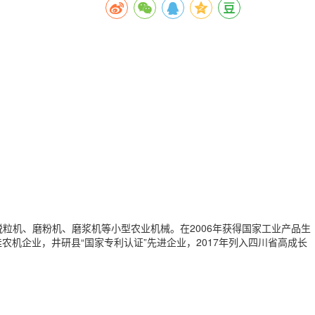
脱粒机、磨粉机、磨浆机等小型农业机械。在2006年获得国家工业产品生
佳农机企业，井研县“国家专利认证”先进企业，2017年列入四川省高成长