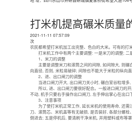
打米机提高碾米质量
2021-11-11 07:57:09
次
农民都希望打米机加工出完整、色白的大米。可有的打米机
打米机工作中有两个主要调整: 一是米刀的调整; 二
1、米刀的调整
主要是调整米刀和滚筒之间的间隙, 如间隙大, 则碾白
向直径, 否则, 米粒易破碎; 间隙也不能大于米粒的纵向
2、进、出口闸刀的调整
当进口闸刀开大, 出口闸刀关小时, 碾白室谷粒增多, 其
所以, 进、出口闸刀要很好配合。一般进口闸刀的开度可控制
不动, 机手只要右手操作出口闸刀, 左手伸出掌心在出口下
3、注意事项
为了使打米机正常工作, 延长米机的使用寿命, 还需注
刀、滚筒芯、米机盖等有无破损, 是否装好, 各部分螺栓、螺
倒进去; 五是停机后, 要清刷干净米机, 并用塑料或布等