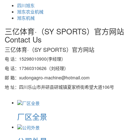
四川旭东
旭东农业机械
旭东机械
三亿体育·（SY SPORTS）官方网站
Contact Us
三亿体育·（SY SPORTS）官方网站
电 话：15298010900(李经理）
电 话：17360310626（刘经理）
邮 箱：xudongagro-machine@hotmail.com
地 址：四川乐山市井研县研城镇夏家桥街希望大道106号
厂区全景