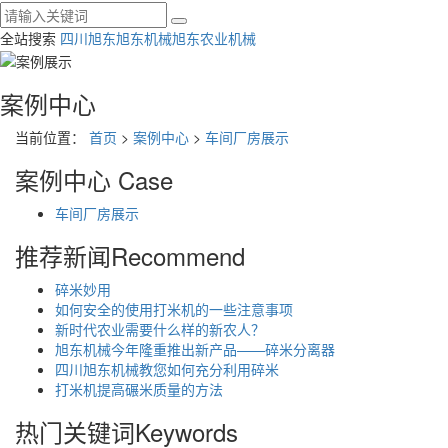
全站搜索
四川旭东
旭东机械
旭东农业机械
案例中心
当前位置：
首页
>
案例中心
>
车间厂房展示
案例中心
Case
车间厂房展示
推荐新闻
Recommend
碎米妙用
如何安全的使用打米机的一些注意事项
新时代农业需要什么样的新农人？
旭东机械今年隆重推出新产品——碎米分离器
四川旭东机械教您如何充分利用碎米
打米机提高碾米质量的方法
热门关键词
Keywords