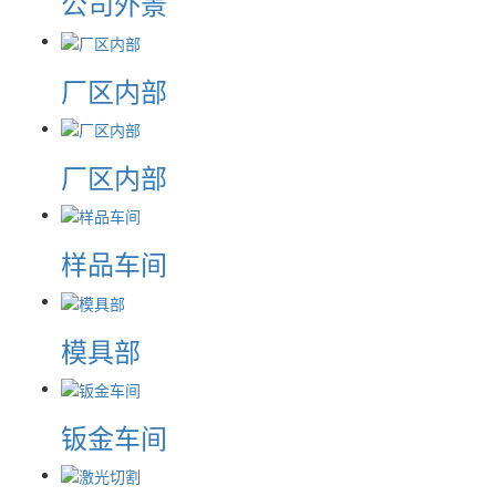
公司外景
厂区内部
厂区内部
样品车间
模具部
钣金车间